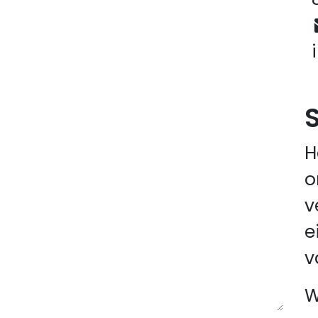
H
o
v
e
v
W