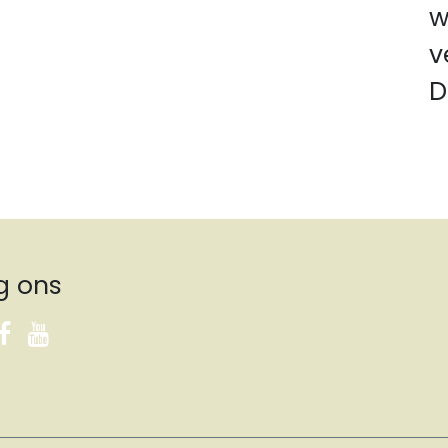
w
v
D
g ons