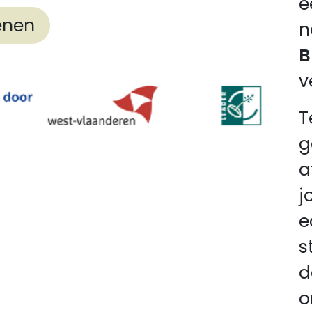
e
enen
n
B
v
T
g
a
j
e
s
d
o