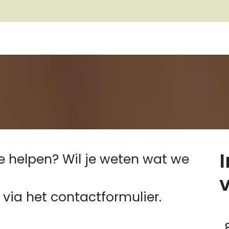
Vaste activiteiten
Over ons
Contact
In beeld
e helpen? Wil je weten w
at we
via het contactformulier.